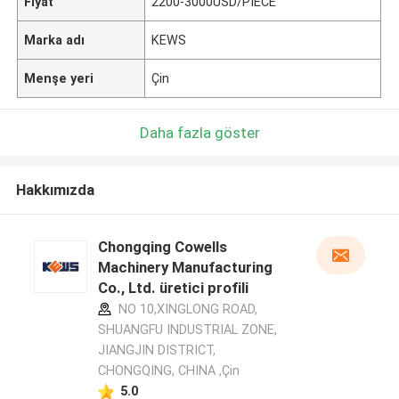
Fiyat
2200-3000USD/PIECE
Marka adı
KEWS
Menşe yeri
Çin
Daha fazla göster
Hakkımızda
Chongqing Cowells
Machinery Manufacturing
Co., Ltd. üretici profili
NO 10,XINGLONG ROAD,
SHUANGFU INDUSTRIAL ZONE,
JIANGJIN DISTRICT,
CHONGQING, CHINA ,Çin
5.0