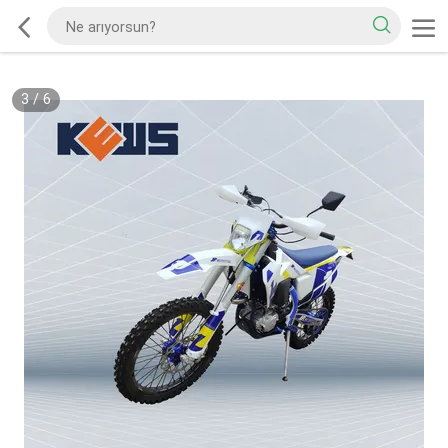
3
/
6