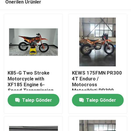
Önerilen Ürünler
K85-G Two Stroke
KEWS 175FMN PR300
Motorcycle with
4T Enduro /
XF185 Engine 6-
Motocross
Speed Transmission
Motosikleti PR300
Ev
and Professional
Motoru 271.3ML
Talep Gönder
Talep Gönder
Suspension for Off-
Piston Şarjı ve
Road Adventure
Elektrikli Starter ile
Ürünler
Hakkımızda