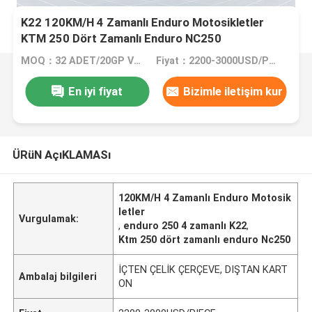
K22 120KM/H 4 Zamanlı Enduro Motosikletler
KTM 250 Dört Zamanlı Enduro NC250
MOQ：32 ADET/20GP VEYA 105 ADET/40HC
Fiyat：2200-3000USD/PIECE
En iyi fiyat
Bizimle iletişim kur
ÜRüN AçıKLAMASı
120KM/H 4 Zamanlı Enduro Motosik
letler
Vurgulamak:
,
enduro 250 4 zamanlı K22
,
Ktm 250 dört zamanlı enduro Nc250
İÇTEN ÇELİK ÇERÇEVE, DIŞTAN KART
Ambalaj bilgileri
ON