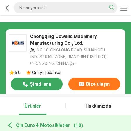
Chongqing Cowells Machinery
Manufacturing Co., Ltd.
NO 10,XINGLONG ROAD, SHUANGFU
INDUSTRIAL ZONE, JIANGJIN DISTRICT,
CHONGQING, CHINA,Çin
5.0
Onaylı tedarikçi
Şimdi ara
Bize ulaşın
Ürünler
Hakkımızda
Çin Euro 4 Motosikletler
(10)