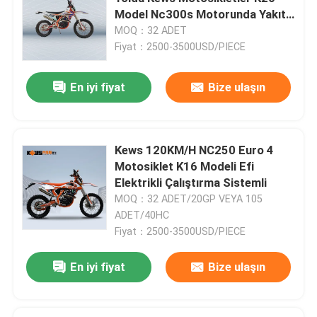
Model Nc300s Motorunda Yakıt
Enjeksiyonu
MOQ：32 ADET
Fabrika turu
Fiyat：2500-3500USD/PIECE
Kalite kontrol
En iyi fiyat
Bize ulaşın
Bize Ulaşın
Kews 120KM/H NC250 Euro 4
Motosiklet K16 Modeli Efi
Blog
Elektrikli Çalıştırma Sistemli
MOQ：32 ADET/20GP VEYA 105
ADET/40HC
4 Zamanlı Enduro Motosikletler
Fiyat：2500-3500USD/PIECE
İki Zamanlı Enduro Motosikletler
En iyi fiyat
Bize ulaşın
Ralli Motosikletleri