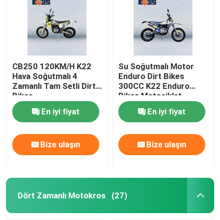
CB250 120KM/H K22
Su Soğutmalı Motor
Hava Soğutmalı 4
Enduro Dirt Bikes
Zamanlı Tam Setli Dirt
300CC K22 Enduro
Bikes
Bikes Motosiklet
120KM / H
En iyi fiyat
En iyi fiyat
Bize ulaşın
Bize ulaşın
Dört Zamanlı Motokros
(27)