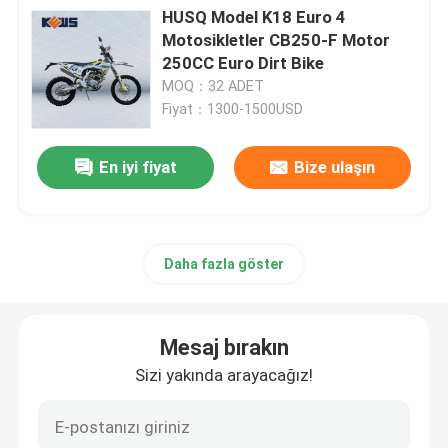
HUSQ Model K18 Euro 4
Motosikletler CB250-F Motor
Enduro Kir Bisikletleri
250CC Euro Dirt Bike
MOQ：32 ADET
Fiyat：1300-1500USD
Dört Zamanlı Motokros
En iyi fiyat
Bize ulaşın
2 Zamanlı Motokros
Süper Motard Motosikletler
Daha fazla göster
Euro 4 Motosikletler
Mesaj bırakın
Sizi yakında arayacağız!