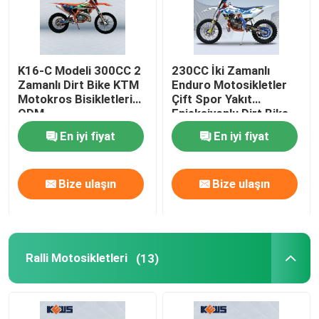
K16-C Modeli 300CC 2
230CC İki Zamanlı
Zamanlı Dirt Bike KTM
Enduro Motosikletler
Motokros Bisikletleri
Çift Spor Yakıt
ODM
Enjeksiyonlu Dirt Bike
En iyi fiyat
En iyi fiyat
Bize ulaşın
Bize ulaşın
Ralli Motosikletleri
(13)