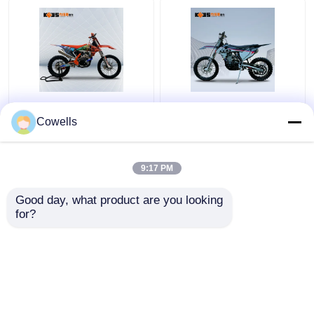
Disk Frenli Kews
Honda NC300S
CBS300 K16 Dirt Bike 4
Karbüratörlü ve Yakıt
Cowells
Zamanlı Motokros
Enjeksiyonlu Hava
Bisikletleri
Soğutmalı Tek Silindirli
Motosikletler
9:17 PM
En iyi fiyat
En iyi fiyat
Good day, what product are you looking 
for?
Bize ulaşın
Bize ulaşın
Daha fazla göster