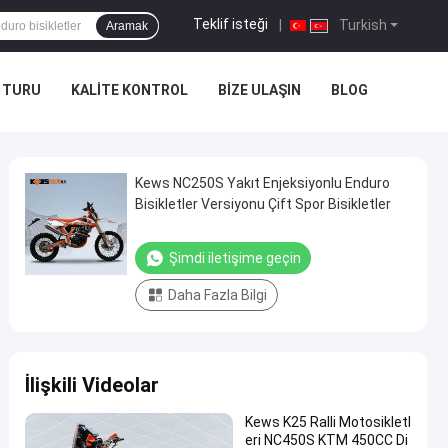
Teklif isteği
|
Turkish
Aramak
A TURU
KALITE KONTROL
BIZE ULAŞIN
BLOG
Kews NC250S Yakıt Enjeksiyonlu Enduro
Bisikletler Versiyonu Çift Spor Bisikletler
Şimdi iletişime geçin
Daha Fazla Bilgi
İlişkili Videolar
Kews K25 Ralli Motosikletl
eri NC450S KTM 450CC Di