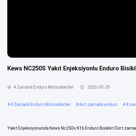
Kews NC250S Yakıt Enjeksiyonlu Enduro Bisikle
4 Zamanlı Enduro Motosikletler
2025-05-29
#
4 Zamanlı Enduro Motosikletler
#
dört zamanlı enduro
#
4 zam
Yakıt Enjeksiyonunda Kews Nc250s K16 Enduro Bisiklet Dört zamanlı 
için yumrulu lastikler, yerden yüksekliği artırmak için daha ...
Daha F