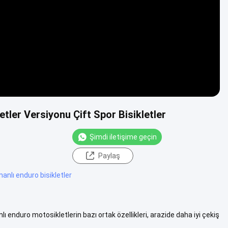
tler Versiyonu Çift Spor Bisikletler
Şimdi iletişime geçin
Paylaş
anlı enduro bisikletler
enduro motosikletlerin bazı ortak özellikleri, arazide daha iyi çekiş
azlasını Gör