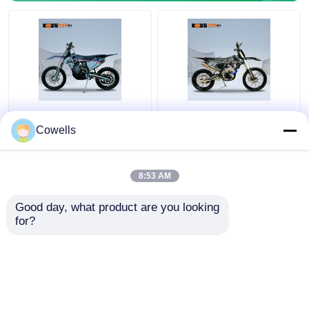
Honda NC300S
Kews Cbs300 OEM
Karbüratörlü ve Yakıt
KTM 4 Zamanlı Patika
Cowells
Enjeksiyonlu Hava
Bisikleti EFI Siyah
Soğutmalı Tek Silindirli
Motobike
Motosikletler
8:53 AM
En iyi fiyat
En iyi fiyat
Good day, what product are you looking 
for?
Bize ulaşın
Bize ulaşın
Daha fazla göster