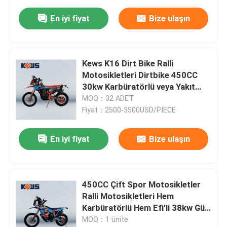
En iyi fiyat
Bize ulaşın
Kews K16 Dirt Bike Ralli
Motosikletleri Dirtbike 450CC
30kw Karbüratörlü veya Yakıt
Enjeksiyonlu
MOQ：32 ADET
Fiyat：2500-3500USD/PIECE
En iyi fiyat
Bize ulaşın
Ev
450CC Çift Spor Motosikletler
Ürünler
Ralli Motosikletleri Hem
Karbüratörlü Hem Efi'li 38kw Güç
Motoru İki Seçenek
MOQ：1 ünite
Hakkımızda