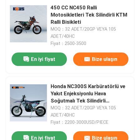
450 CC NC450 Ralli
Motosikletleri Tek Silindirli KTM
Ralli Bisikleti
MOQ：32 ADET/20GP VEYA 105
ADET/40HC
Fiyat：2500-3500
En iyi fiyat
Bize ulaşın
Honda NC300S Karbüratörlü ve
Yakıt Enjeksiyonlu Hava
Soğutmalı Tek Silindirli
Motosikletler
MOQ：32 ADET/20GP VEYA 105
ADET/40HC
Fiyat：2200-3000USD/PIECE
En iyi fiyat
Bize ulaşın