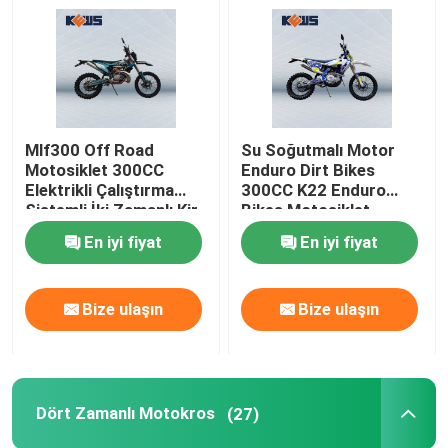
Mlf300 Off Road
Su Soğutmalı Motor
Motosiklet 300CC
Enduro Dirt Bikes
Elektrikli Çalıştırma
300CC K22 Enduro
Sistemli İki Zamanlı Kir
Bikes Motosiklet
Bisikletleri
120KM / H
En iyi fiyat
En iyi fiyat
Bize ulaşın
Bize ulaşın
Dört Zamanlı Motokros
(27)