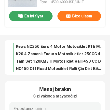
Fiyat：4500-6000USD/UNIT
Fabrika turu
En iyi fiyat
Bize ulaşın
Kews K16 Model 4 Zamanlı Enduro Motosikletler NC250 250CC Çift Spor Bisikletler
Kews K23 KTM 300CC 4 Zamanlı Dirt Bike NC300S 6 Vitesli Şanzıman
Kalite kontrol
Zongshen CB250 Motorlu Kews 250CC Kawasaki Klx Dirt Bikes Motosiklet
Tek Silindirli Su Soğutmalı Dirt Bike 300 CC Motosiklet 38kw
Bize Ulaşın
Kews NC250 Euro 4 Motor Motosiklet K16 Model Enduro Motosiklet
K20 4 Zamanlı Enduro Motosikletler 250CC 4 Zamanlı Çift Spor 20kw
Blog
Tam Set 120KM / H Motosiklet Ralli 450 CC Dirt Bikes Yüksek Kaldıraçlı Motosiklet
NC450 Off Road Motosiklet Ralli Çin Dirt Bike 450cc Enduro Motosikletler
Disk Frenli Kews CBS300 K16 Dirt Bike 4 Zamanlı Motokros Bisikletleri
4 Zamanlı Enduro Motosikletler
Kews Cbs300 OEM KTM 4 Zamanlı Patika Bisikleti EFI Siyah Motobike
Mesaj bırakın
Kews MT250 İki Zamanlı Enduro Bisiklet KTM Motocross Enduro 250 Dirt Bike 120KM/S
İki Zamanlı Enduro Motosikletler
Sizi yakında arayacağız!
Kews İki Zamanlı Enduro Motosikletler EFI 2 Zamanlı Dirt Bike Yakıt Enjeksiyonu
Kews Mlf250 K16 İki Zamanlı Enduro Motosikletler Motor Motokros 250CC 2T
Ralli Motosikletleri