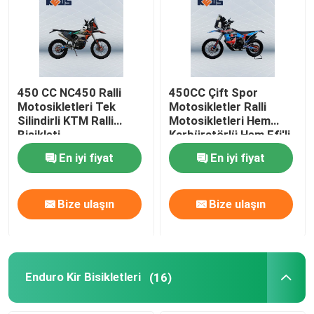
450 CC NC450 Ralli
450CC Çift Spor
Motosikletleri Tek
Motosikletler Ralli
Silindirli KTM Ralli
Motosikletleri Hem
Bisikleti
Karbüratörlü Hem Efi'li
38kw Güç Motoru İki
En iyi fiyat
En iyi fiyat
Seçenek
Bize ulaşın
Bize ulaşın
Enduro Kir Bisikletleri
(16)