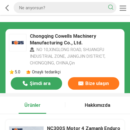
Chongqing Cowells Machinery
Manufacturing Co., Ltd.
NO 10,XINGLONG ROAD, SHUANGFU
INDUSTRIAL ZONE, JIANGJIN DISTRICT,
CHONGQING, CHINA,Çin
5.0
Onaylı tedarikçi
Şimdi ara
Bize ulaşın
Ürünler
Hakkımızda
NC300S Motor 4 Zamanlı Enduro