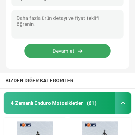
Kews K16 Model 250CC 2 Zamanlı Dirt Bikes Mt250 Enduro Bike Kawasaki
Kews CB-F250 Siyah Enduro Bisiklet ODM Siyah Çift Spor Motosiklet
Enduro Kir Bisikletleri
ZS CB250-R Turuncu Ve Siyah Motosiklet Enduro Dirt Bike 4 Zamanlı
FCR Carb'da Turuncu Motokros Bisikleti 300CC Enduro Bisikletleri CBS300
Dört Zamanlı Motokros
CBS300 KTM Enduro Siyah Siyah Dual Sport ZS174mn-3a 4 Valeli
Siyah 250CC Enduro Motosikletler K16 Modeli Benelli Çift Kam Motorlu 120KM/H
2 Zamanlı Motokros
K16-C Modeli 300CC 2 Zamanlı Dirt Bike KTM Motokros Bisikletleri ODM
Süper Motard Motosikletler
BİZDEN DİĞER KATEGORİLER
Euro 4 Motosikletler
4 Zamanlı Enduro Motosikletler
(61)