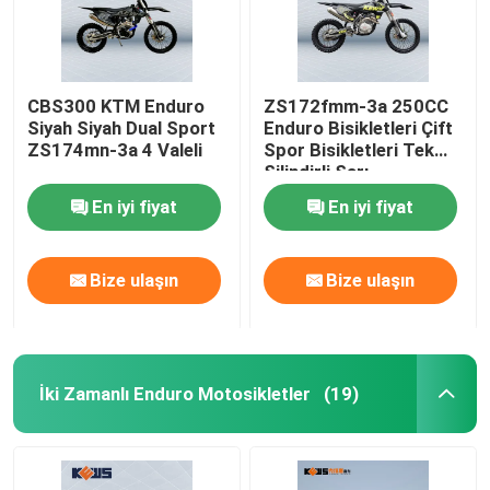
CBS300 KTM Enduro
ZS172fmm-3a 250CC
Siyah Siyah Dual Sport
Enduro Bisikletleri Çift
ZS174mn-3a 4 Valeli
Spor Bisikletleri Tek
Silindirli Sarı
En iyi fiyat
En iyi fiyat
Bize ulaşın
Bize ulaşın
İki Zamanlı Enduro Motosikletler
(19)