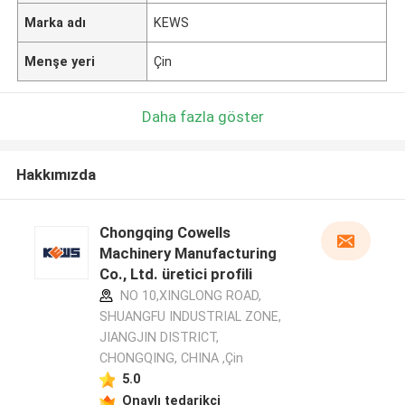
Marka adı
KEWS
Menşe yeri
Çin
Daha fazla göster
Hakkımızda
Chongqing Cowells
Machinery Manufacturing
Co., Ltd. üretici profili
NO 10,XINGLONG ROAD,
SHUANGFU INDUSTRIAL ZONE,
JIANGJIN DISTRICT,
CHONGQING, CHINA ,Çin
5.0
Onaylı tedarikçi