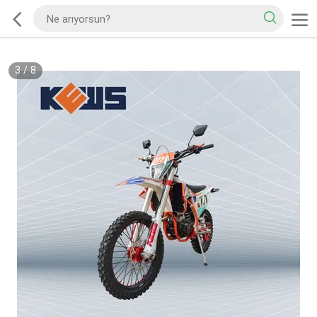
3
/
8