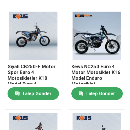
Siyah CB250-F Motor
Kews NC250 Euro 4
Spor Euro 4
Motor Motosiklet K16
Motosikletler K18
Model Enduro
Model Euro 4
Motosiklet
Bisikletler
Ev
Talep Gönder
Talep Gönder
Ürünler
Hakkımızda