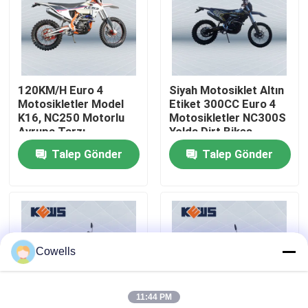
Fabrika turu
Kalite kontrol
120KM/H Euro 4
Siyah Motosiklet Altın
Motosikletler Model
Etiket 300CC Euro 4
K16, NC250 Motorlu
Motosikletler NC300S
Bize Ulaşın
Avrupa Tarzı
Yolda Dirt Bikes
Motosikletler
Talep Gönder
Talep Gönder
Blog
4 Zamanlı Enduro Motosikletler
Cowells
İki Zamanlı Enduro Motosikletler
11:44 PM
Ralli Motosikletleri