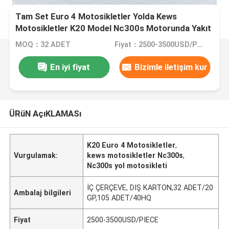
Tam Set Euro 4 Motosikletler Yolda Kews
Motosikletler K20 Model Nc300s Motorunda Yakıt
Enjeksiyonu
MOQ：32 ADET
Fiyat：2500-3500USD/PIECE
En iyi fiyat
Bizimle iletişim kur
ÜRüN AçıKLAMASı
K20 Euro 4 Motosikletler
,
Vurgulamak:
kews motosikletler Nc300s
,
Nc300s yol motosikleti
İÇ ÇERÇEVE, DIŞ KARTON,32 ADET/20
Ambalaj bilgileri
GP,105 ADET/40HQ
Fiyat
2500-3500USD/PIECE