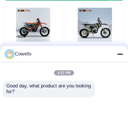
Disk Frenli Kews
Kews Cbs300 OEM
CBS300 K16 Dirt Bike 4
KTM 4 Zamanlı Patika
Cowells
Zamanlı Motokros
Bisikleti EFI Siyah
Bisikletleri
Motobike
4:21 PM
En iyi fiyat
En iyi fiyat
Good day, what product are you looking 
for?
Bize ulaşın
Bize ulaşın
Daha fazla göster