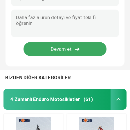
Kews K16 Model 250CC 2 Zamanlı Dirt Bikes Mt250 Enduro Bike Kawasaki
Kews CB-F250 Siyah Enduro Bisiklet ODM Siyah Çift Spor Motosiklet
Enduro Kir Bisikletleri
ZS CB250-R Turuncu Ve Siyah Motosiklet Enduro Dirt Bike 4 Zamanlı
FCR Carb'da Turuncu Motokros Bisikleti 300CC Enduro Bisikletleri CBS300
Dört Zamanlı Motokros
CBS300 KTM Enduro Siyah Siyah Dual Sport ZS174mn-3a 4 Valeli
Siyah 250CC Enduro Motosikletler K16 Modeli Benelli Çift Kam Motorlu 120KM/H
2 Zamanlı Motokros
K16-C Modeli 300CC 2 Zamanlı Dirt Bike KTM Motokros Bisikletleri ODM
Süper Motard Motosikletler
BİZDEN DİĞER KATEGORİLER
Euro 4 Motosikletler
4 Zamanlı Enduro Motosikletler
(61)