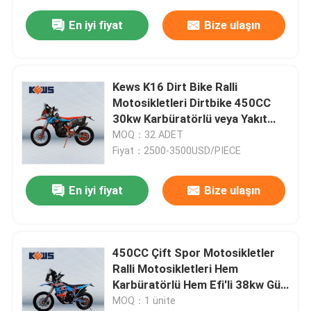
En iyi fiyat
Bize ulaşın
Kews K16 Dirt Bike Ralli
Motosikletleri Dirtbike 450CC
30kw Karbüratörlü veya Yakıt
Enjeksiyonlu
MOQ：32 ADET
Fiyat：2500-3500USD/PIECE
En iyi fiyat
Bize ulaşın
Ev
450CC Çift Spor Motosikletler
Ürünler
Ralli Motosikletleri Hem
Karbüratörlü Hem Efi'li 38kw Güç
Motoru İki Seçenek
MOQ：1 ünite
Hakkımızda