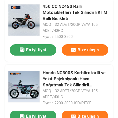
450 CC NC450 Ralli
Motosikletleri Tek Silindirli KTM
Ralli Bisikleti
MOQ：32 ADET/20GP VEYA 105
ADET/40HC
Fiyat：2500-3500
En iyi fiyat
Bize ulaşın
Honda NC300S Karbüratörlü ve
Yakıt Enjeksiyonlu Hava
Soğutmalı Tek Silindirli
Motosikletler
MOQ：32 ADET/20GP VEYA 105
ADET/40HC
Fiyat：2200-3000USD/PIECE
En iyi fiyat
Bize ulaşın