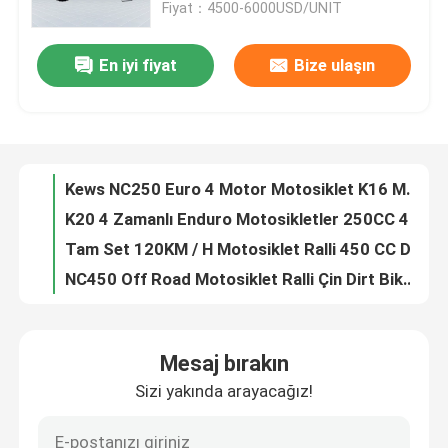
Fiyat：4500-6000USD/UNIT
Fabrika turu
En iyi fiyat
Bize ulaşın
Kews K16 Model 4 Zamanlı Enduro Motosikletler NC250 250CC Çift Spor Bisikletler
Kews K23 KTM 300CC 4 Zamanlı Dirt Bike NC300S 6 Vitesli Şanzıman
Kalite kontrol
Zongshen CB250 Motorlu Kews 250CC Kawasaki Klx Dirt Bikes Motosiklet
Tek Silindirli Su Soğutmalı Dirt Bike 300 CC Motosiklet 38kw
Bize Ulaşın
Kews NC250 Euro 4 Motor Motosiklet K16 Model Enduro Motosiklet
K20 4 Zamanlı Enduro Motosikletler 250CC 4 Zamanlı Çift Spor 20kw
Blog
Tam Set 120KM / H Motosiklet Ralli 450 CC Dirt Bikes Yüksek Kaldıraçlı Motosiklet
NC450 Off Road Motosiklet Ralli Çin Dirt Bike 450cc Enduro Motosikletler
Disk Frenli Kews CBS300 K16 Dirt Bike 4 Zamanlı Motokros Bisikletleri
4 Zamanlı Enduro Motosikletler
Kews Cbs300 OEM KTM 4 Zamanlı Patika Bisikleti EFI Siyah Motobike
Mesaj bırakın
Kews MT250 İki Zamanlı Enduro Bisiklet KTM Motocross Enduro 250 Dirt Bike 120KM/S
İki Zamanlı Enduro Motosikletler
Sizi yakında arayacağız!
Kews İki Zamanlı Enduro Motosikletler EFI 2 Zamanlı Dirt Bike Yakıt Enjeksiyonu
Kews Mlf250 K16 İki Zamanlı Enduro Motosikletler Motor Motokros 250CC 2T
Ralli Motosikletleri