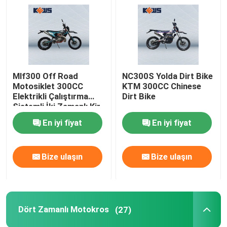
Mlf300 Off Road
NC300S Yolda Dirt Bike
Motosiklet 300CC
KTM 300CC Chinese
Elektrikli Çalıştırma
Dirt Bike
Sistemli İki Zamanlı Kir
Bisikletleri
En iyi fiyat
En iyi fiyat
Bize ulaşın
Bize ulaşın
Dört Zamanlı Motokros
(27)