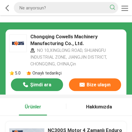
Chongqing Cowells Machinery
Manufacturing Co., Ltd.
NO 10,XINGLONG ROAD, SHUANGFU
INDUSTRIAL ZONE, JIANGJIN DISTRICT,
CHONGQING, CHINA,Çin
5.0
Onaylı tedarikçi
Şimdi ara
Bize ulaşın
Ürünler
Hakkımızda
NC300S Motor 4 Zamanlı Enduro